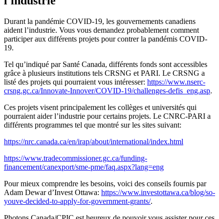
l'industrie
Durant la pandémie COVID-19, les gouvernements canadiens
aident l’industrie. Vous vous demandez probablement comment
participer aux différents projets pour contrer la pandémis COVID-
19.
Tel qu’indiqué par Santé Canada, différents fonds sont accessibles
grâce à plusieurs institutions tels CRSNG et PARI. Le CRSNG a
listé des projets qui pourraient vous intéresser:
https://www.nserc-
crsng.gc.ca/Innovate-Innover/COVID-19/challenges-defis_eng.asp
.
Ces projets visent principalement les collèges et universités qui
pourraient aider l’industrie pour certains projets. Le CNRC-PARI a
différents programmes tel que montré sur les sites suivant:
https://nrc.canada.ca/en/irap/about/international/index.html
https://www.tradecommissioner.gc.ca/funding-
financement/canexport/sme-pme/faq.aspx?lang=eng
Pour mieux comprendre les besoins, voici des conseils fournis par
Adam Dewar d’Invest Ottawa:
https://www.investottawa.ca/blog/so-
youve-decided-to-apply-for-government-grants/
.
Photons Canada/CPIC est heureux de pouvoir vous assister pour ces