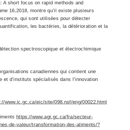
n: A short focus on rapid methods and
ume 16,2018, montre qu’il existe plusieurs
cence, qui sont utilisées pour détecter
uantification, les bactéries, la détérioration et la
 détection spectroscopique et électrochimique
’organisations canadiennes qui contient une
 et d’instituts spécialisés dans l’innovation
s://www.ic.gc.ca/eic/site/098.nsf/eng/00022.html
aliments
https://www.agr.gc.ca/fra/secteur-
nes-de-valeur/transformation-des-aliments/?