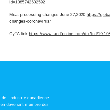
id=1385742632592
Meat processing changes June 27,2020
https://glo
changes-coronavirus/
CyTA link
https://www.tandfonline.com/doi/full/10.
de l'industrie canadienne
s en devenant membre dès