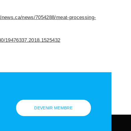
balnews.ca/news/7054288/meat-processing-
1080/19476337.2018.1525432
DEVENIR MEMBRE