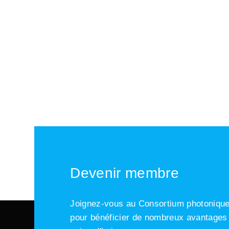
Devenir membre
Joignez-vous au Consortium photonique 
pour bénéficier de nombreux avantage