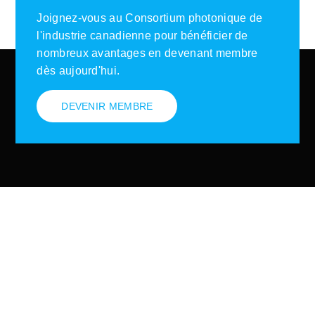
Joignez-vous au Consortium photonique de
l'industrie canadienne pour bénéficier de
nombreux avantages en devenant membre
dès aujourd'hui.
DEVENIR MEMBRE
Inscription à l'infolettre
Inscrivez-vous à notre infolettre afin d'être tenu
informé sur les nouvelles et les activités en
photonique canadienne.
INSCRIPTION